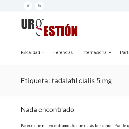
Saltar
twitter
linkedin
al
contenido
Urgestión
Certificados
y
Gestiones
de
máxima
Fiscalidad
Herencias
Internacional
Part
urgencia
Etiqueta:
tadalafil cialis 5 mg
Nada encontrado
Parece que no encontramos lo que estás buscando. Puede 