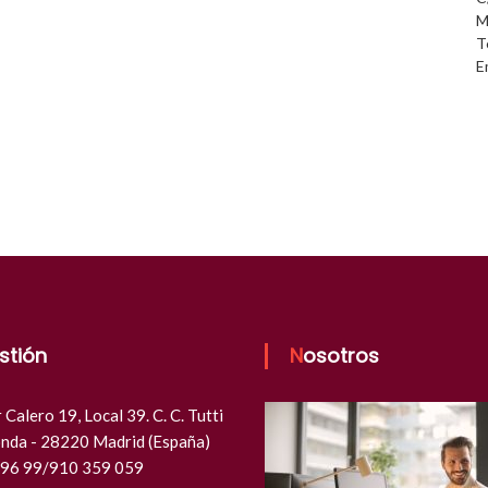
M
T
E
estión
Nosotros
Calero 19, Local 39. C. C. Tutti
nda - 28220 Madrid (España)
 96 99/910 359 059