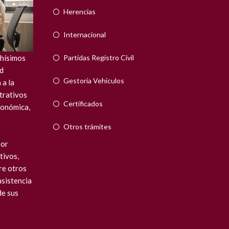
Herencias
Internacional
hísimos
Partidas Registro Civil
ad
Gestoría Vehículos
 a la
strativos
Certificados
tonómica,
Otros trámites
por
tivos,
re otros
asistencia
de sus