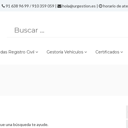
91 638 96 99 / 910 359 059 |
hola@urgestion.es
|
horario de ate
Buscar
por:
idas Registro Civil
Gestoría Vehículos
Certificados
que una búsqueda te ayude.