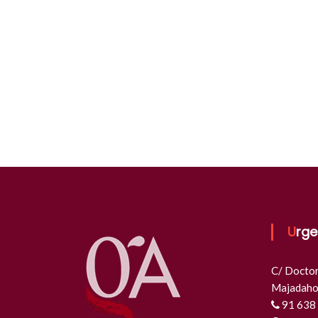
Urg
C/ Doctor 
Majadaho
91 638