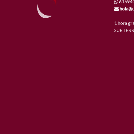
61694
hola@u
1 hora gr
SUBTERR