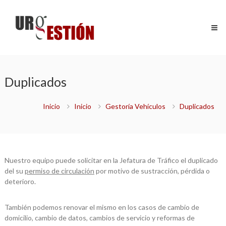
Saltar
Urgestión
al
Certificados
contenido
y
Gestiones
de
máxima
urgencia
Duplicados
Inicio
Inicio
Gestoría Vehículos
Duplicados
Nuestro equipo puede solicitar en la Jefatura de Tráfico el duplicado
del su
permiso de circulación
por motivo de sustracción, pérdida o
deterioro.
También podemos renovar el mismo en los casos de cambio de
domicilio, cambio de datos, cambios de servicio y reformas de