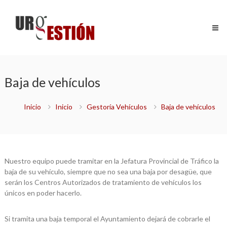
Saltar
Urgestión
al
Certificados
contenido
y
Gestiones
de
máxima
urgencia
Baja de vehículos
Inicio
Inicio
Gestoría Vehículos
Baja de vehículos
Nuestro equipo puede tramitar en la Jefatura Provincial de Tráfico la
baja de su vehículo, siempre que no sea una baja por desagüe, que
serán los Centros Autorizados de tratamiento de vehículos los
únicos en poder hacerlo.
Si tramita una baja temporal el Ayuntamiento dejará de cobrarle el