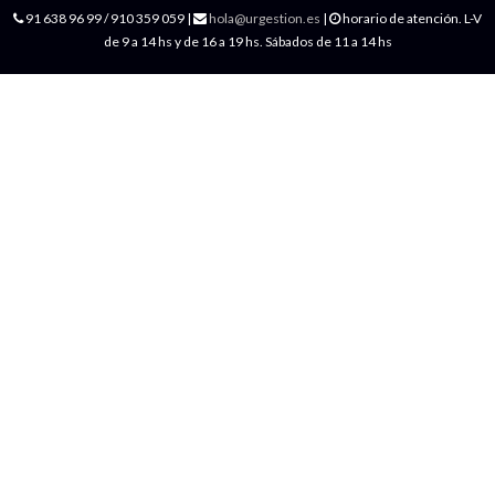
91 638 96 99 / 910 359 059 |
hola@urgestion.es
|
horario de atención. L-V
de 9 a 14 hs y de 16 a 19 hs. Sábados de 11 a 14 hs