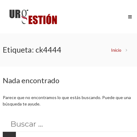
Saltar
Urgestión
al
Certificados
contenido
y
Gestiones
de
máxima
urgencia
Etiqueta:
ck4444
Inicio
Nada encontrado
Parece que no encontramos lo que estás buscando. Puede que una
búsqueda te ayude.
Buscar
por: